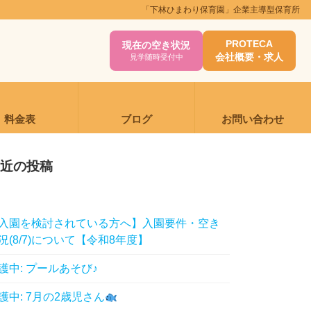
「下林ひまわり保育園」企業主導型保育所
PROTECA
現在の空き状況
会社概要・求人
見学随時受付中
料金表
ブログ
お問い合わせ
近の投稿
入園を検討されている方へ】入園要件・空き
況(8/7)について【令和8年度】
護中: プールあそび♪
護中: 7月の2歳児さん