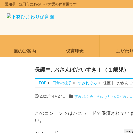
愛知県・豊田市にある0～2才児の保育園です
園のご案内
保育理念
こだわ
保護中: おさんぽだいすき！（１歳児）
TOP
日常の様子
すみれぐみ
保護中: おさん
2023年4月27日
すみれぐみ
,
ちゅうりっぷぐみ
,
日
このコンテンツはパスワードで保護されてい
い。