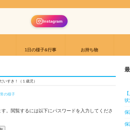
Instagram
り
1日の様子&行事
お持ち物
最
ぽだいすき！（１歳児）
【
常の様子
状
ます。閲覧するには以下にパスワードを入力してくださ
保
保