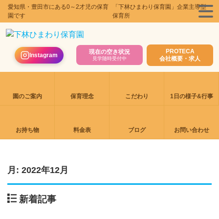
愛知県・豊田市にある0～2才児の保育
「下林ひまわり保育園」企業主導型
園です
保育所
PROTECA
現在の空き状況
Instagram
会社概要・求人
見学随時受付中
園のご案内
保育理念
こだわり
1日の様子&行事
お持ち物
料金表
ブログ
お問い合わせ
月:
2022年12月
新着記事