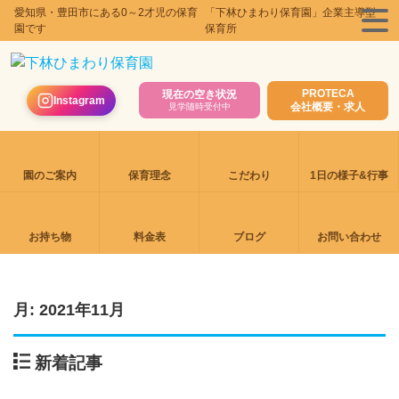
愛知県・豊田市にある0～2才児の保育
「下林ひまわり保育園」企業主導型
園です
保育所
PROTECA
現在の空き状況
Instagram
会社概要・求人
見学随時受付中
園のご案内
保育理念
こだわり
1日の様子&行事
お持ち物
料金表
ブログ
お問い合わせ
月:
2021年11月
新着記事