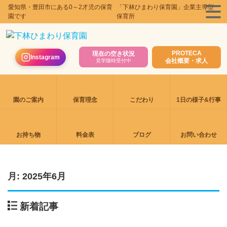
愛知県・豊田市にある0～2才児の保育
「下林ひまわり保育園」企業主導型
園です
保育所
PROTECA
現在の空き状況
Instagram
会社概要・求人
見学随時受付中
園のご案内
保育理念
こだわり
1日の様子&行事
お持ち物
料金表
ブログ
お問い合わせ
月:
2025年6月
新着記事