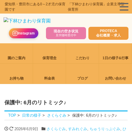
愛知県・豊田市にある0～2才児の保育
「下林ひまわり保育園」企業主導型
園です
保育所
PROTECA
現在の空き状況
Instagram
会社概要・求人
見学随時受付中
園のご案内
保育理念
こだわり
1日の様子&行事
お持ち物
料金表
ブログ
お問い合わせ
保護中: 6月のリトミック♪
TOP
日常の様子
さくらぐみ
保護中: 6月のリトミック♪
2026年6月9日
さくらぐみ
,
すみれぐみ
,
ちゅうりっぷぐみ
,
ひ