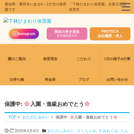
愛知県・豊田市にある0～2才児の保育
「下林ひまわり保育園」企業主導型
園です
保育所
PROTECA
現在の空き状況
Instagram
会社概要・求人
見学随時受付中
園のご案内
保育理念
こだわり
1日の様子&行事
お持ち物
料金表
ブログ
お問い合わせ
保護中:
入園・進級おめでとう
TOP
おたのしみかい
保護中:
入園・進級おめでとう
2025年4月4日
おたのしみかい
,
さくらぐみ
,
すみれぐみ
,
たん