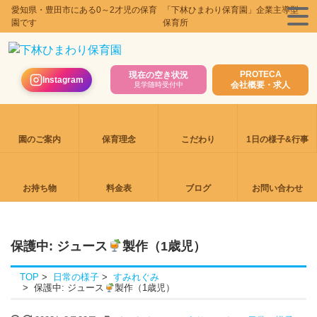
愛知県・豊田市にある0～2才児の保育
「下林ひまわり保育園」企業主導型
園です
保育所
PROTECA
現在の空き状況
Instagram
会社概要・求人
見学随時受付中
園のご案内
保育理念
こだわり
1日の様子&行事
お持ち物
料金表
ブログ
お問い合わせ
保護中: ジュース
製作（1歳児）
TOP
日常の様子
すみれぐみ
保護中: ジュース
製作（1歳児）