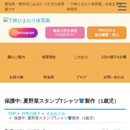
愛知県・豊田市にある0～2才児の保育
「下林ひまわり保育園」企業主導型
園です
保育所
PROTECA
現在の空き状況
Instagram
会社概要・求人
見学随時受付中
園のご案内
保育理念
こだわり
1日の様子&行事
お持ち物
料金表
ブログ
お問い合わせ
保護中: 夏野菜スタンプTシャツ
製作（1歳児）
TOP
日常の様子
すみれぐみ
保護中: 夏野菜スタンプTシャツ
製作（1歳児）