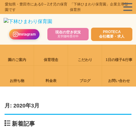
愛知県・豊田市にある0～2才児の保育
「下林ひまわり保育園」企業主導型
園です
保育所
PROTECA
現在の空き状況
Instagram
会社概要・求人
見学随時受付中
園のご案内
保育理念
こだわり
1日の様子&行事
お持ち物
料金表
ブログ
お問い合わせ
月:
2020年3月
新着記事