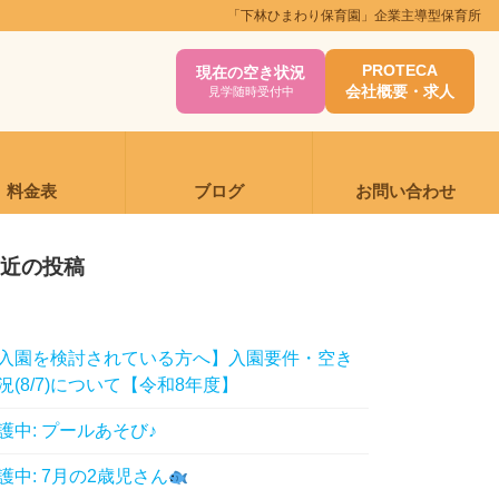
「下林ひまわり保育園」企業主導型保育所
PROTECA
現在の空き状況
会社概要・求人
見学随時受付中
料金表
ブログ
お問い合わせ
近の投稿
入園を検討されている方へ】入園要件・空き
況(8/7)について【令和8年度】
護中: プールあそび♪
護中: 7月の2歳児さん