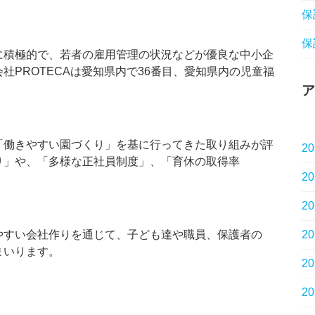
保
保
に積極的で、若者の雇用管理の状況などが優良な中小企
PROTECAは愛知県内で36番目、愛知県内の児童福
。
ア
「働きやすい園づくり」を基に行ってきた取り組みが評
2
り」や、「多様な正社員制度」、「育休の取得率
2
2
やすい会社作りを通じて、子ども達や職員、保護者の
2
まいります。
2
2