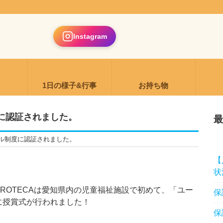
Instagram
り
1日の様子&行事
お持ち物
に認証されました。
最
ル制度に認証されました。
【
状
ROTECAは愛知県内の児童福祉施設で初めて、「ユー
保
に授賞式が行われました！
保