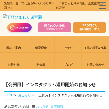
愛知県・豊田市にある0～2才児の保育
「下林ひまわり保育園」企業主導型
園です
保育所
PROTECA
現在の空き状況
Instagram
会社概要・求人
見学随時受付中
園のご案内
保育理念
こだわり
1日の様子&行事
お持ち物
料金表
ブログ
お問い合わせ
【公開用】インスタグラム運用開始のお知らせ
TOP
おしらせ
【公開用】インスタグラム運用開始のお知らせ
2026年5月25日
おしらせ
,
新着情報